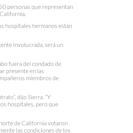
150 personas que representan
California.
los hospitales hermanos están
gente involucrada, será un
cabo fuera del condado de
ar presente en las
 compañeros miembros de
to”, dijo Sierra. “Y
os hospitales, pero que
orte de California votaron
mente las condiciones de los