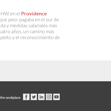
NUHW en el
Providence
s que peor pagaba en el sur de
ida y medidas salariales más
cuatro años, un camino más
mpleto y el reconocimiento de
n the workplace
.