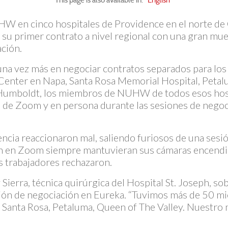
This page is also available in:
English
en cinco hospitales de Providence en el norte de Ca
su primer contrato a nivel regional con una gran mue
ción.
una vez más en negociar contratos separados para 
Center en Napa, Santa Rosa Memorial Hospital, Petalu
 Humboldt, los miembros de NUHW de todos esos hosp
és de Zoom y en persona durante las sesiones de negoc
ncia reaccionaron mal, saliendo furiosos de una sesió
an en Zoom siempre mantuvieran sus cámaras encendid
os trabajadores rechazaron.
Sierra, técnica quirúrgica del Hospital St. Joseph, so
sión de negociación en Eureka. “Tuvimos más de 50 m
Santa Rosa, Petaluma, Queen of The Valley. Nuestro 