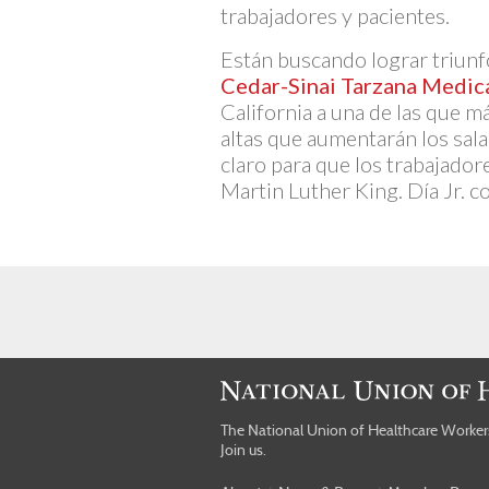
trabajadores y pacientes.
Están buscando lograr triun
Cedar-Sinai Tarzana Medic
California a una de las que 
altas que aumentarán los sal
claro para que los trabajado
Martin Luther King. Día Jr. c
The National Union of Healthcare Worke
Join us.