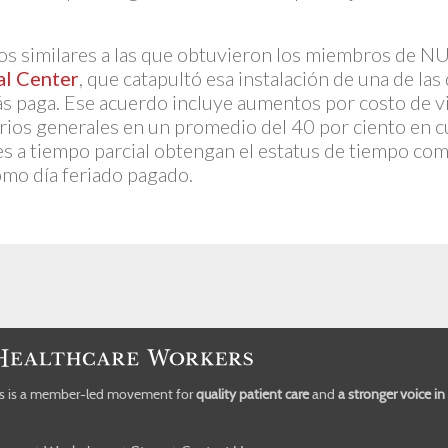
fos similares a las que obtuvieron los miembros de 
al Center
, que catapultó esa instalación de una de la
más paga. Ese acuerdo incluye aumentos por costo de v
arios generales en un promedio del 40 por ciento en 
res a tiempo parcial obtengan el estatus de tiempo co
omo día feriado pagado.
rs is a member-led movement for
quality patient care
and
a stronger voice i